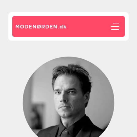
MODENØRDEN.
dk