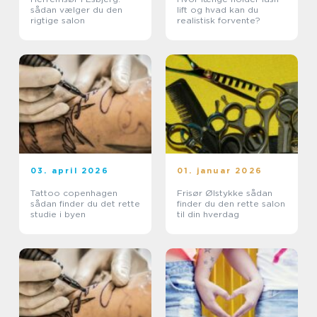
sådan vælger du den
lift og hvad kan du
rigtige salon
realistisk forvente?
03. april 2026
01. januar 2026
Tattoo copenhagen
Frisør Ølstykke sådan
sådan finder du det rette
finder du den rette salon
studie i byen
til din hverdag