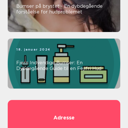
Bumser på brystet - En dybdegående
forståelse for hudproblemet
18. januar 2024
Fjern Indvendige Bumser: En
Dybdegående Guide til en Fejlfri Hud
Adresse