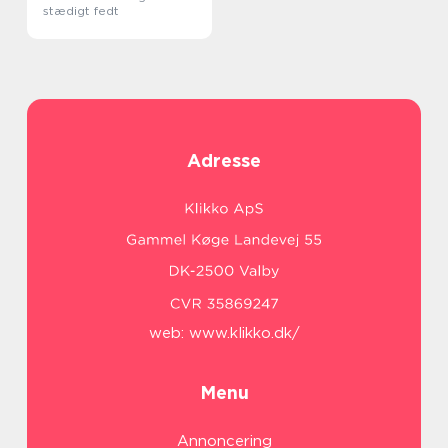
stædigt fedt
Adresse
web:
www.klikko.dk/
Menu
Annoncering