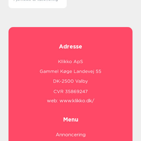
Adresse
web:
www.klikko.dk/
Menu
Annoncering