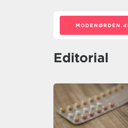
MODENØRDEN.
d
editorial