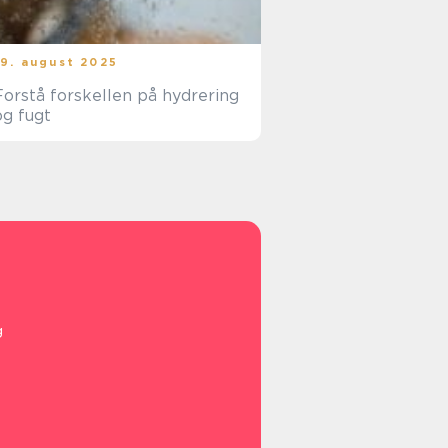
19. august 2025
Forstå forskellen på hydrering
og fugt
g