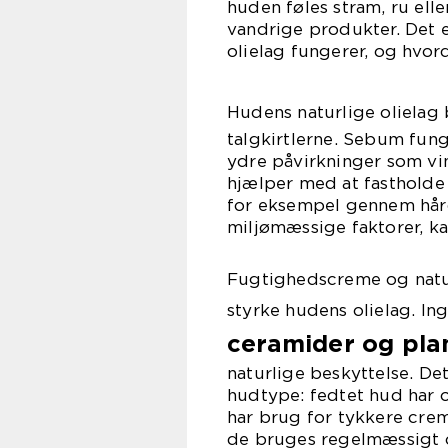
huden føles stram, ru elle
vandrige produkter. Det e
olielag fungerer, og hvor
Hudens naturlige olielag
talgkirtlerne. Sebum fun
ydre påvirkninger som vi
hjælper med at fastholde 
for eksempel gennem hård
miljømæssige faktorer, kan
Fugtighedscreme og naturl
styrke hudens olielag. I
ceramider og plan
naturlige beskyttelse. Det
hudtype: fedtet hud har o
har brug for tykkere crem
de bruges regelmæssigt og