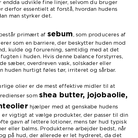
r endda udvikle fine linjer, selvom du bruger
r derfor essentielt at forstå, hvordan hudens
dan man styrker det.
sebum
 består primært af
, som produceres af
gerer som en barriere, der beskytter huden mod
nd, kulde og forurening, samtidig med at det
fugten i huden. Hvis denne balance forstyrres,
e sæber, overdreven vask, solskader eller
 huden hurtigt føles tør, irriteret og sårbar.
ige olier er de mest effektive midler til at
shea butter, jojobaolie,
ngredienser som
teolier
hjælper med at genskabe hudens
 er vigtigt at vælge produkter, der passer til din
fte gavn af lettere lotioner, mens tør hud typisk
er eller balms. Produkterne arbejder bedst, når
 på hud, der allerede er let hydreret, da det