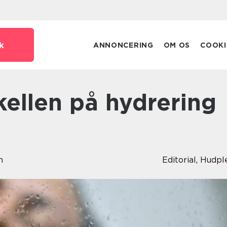
k
ANNONCERING
OM OS
COOKI
n
Editorial
,
Hudpl