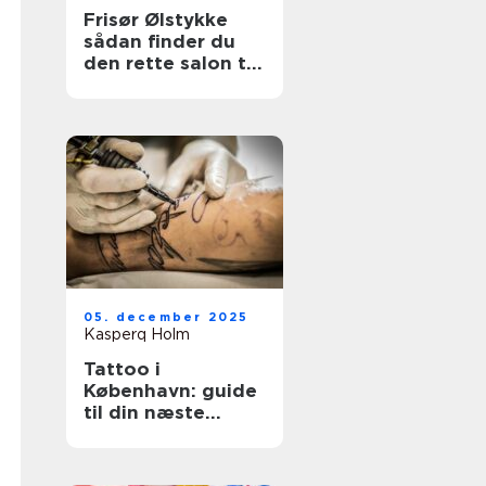
Frisør Ølstykke
sådan finder du
den rette salon til
din hverdag
05. december 2025
Kasperq Holm
Tattoo i
København: guide
til din næste
tatovering