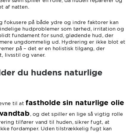
Selv søvn spiller en rolle, da huden reparerer og
t af natten.
og fokusere på både ydre og indre faktorer kan
ndelige hudproblemer som tørhed, irritation og
solidt fundament for sund, glødende hud, der
 mere ungdommelig ud. Hydrering er ikke blot et
mer på – det er en holistisk tilgang, der
 livsstil og vaner.
lder du hudens naturlige
fastholde sin naturlige olie
vne til at
 vandtab
, og det spiller en lige så vigtig rolle
ing tilfører vand til huden, sikrer fugt, at
ikke fordamper. Uden tilstrækkelig fugt kan