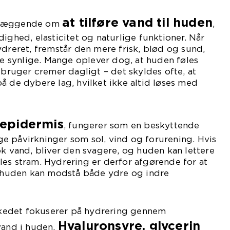
at tilføre vand til huden
ndlæggende om
,
ighed, elasticitet og naturlige funktioner. Når
ydreret, fremstår den mere frisk, blød og sund,
dre synlige. Mange oplever dog, at huden føles
 bruger cremer dagligt – det skyldes ofte, at
å de dybere lag, hvilket ikke altid løses med
epidermis
, fungerer som en beskyttende
e påvirkninger som sol, vind og forurening. Hvis
ok vand, bliver den svagere, og huden kan lettere
 føles stram. Hydrering er derfor afgørende for at
så huden kan modstå både ydre og indre
edet fokuserer på hydrering gennem
Hyaluronsyre, glycerin
vand i huden.