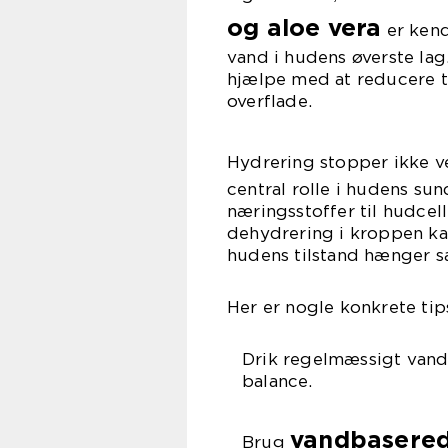
og aloe vera
er kend
vand i hudens øverste la
hjælpe med at reducere t
overflade.
Hydrering stopper ikke v
central rolle i hudens su
næringsstoffer til hudcell
dehydrering i kroppen kan f
hudens tilstand hænger 
Her er nogle konkrete tip
Drik regelmæssigt vand 
balance.
vandbasered
Brug