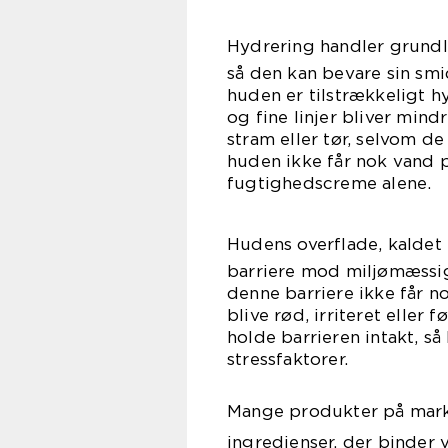
Hydrering handler gru
så den kan bevare sin smid
huden er tilstrækkeligt h
og fine linjer bliver min
stram eller tør, selvom de
huden ikke får nok vand p
fugtighedscreme alene.
Hudens overflade, kaldet
barriere mod miljømæssig
denne barriere ikke får n
blive rød, irriteret eller
holde barrieren intakt, 
stressfaktorer.
Mange produkter på mark
ingredienser, der binder 