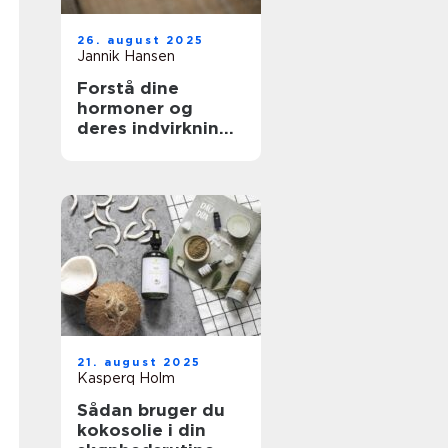
26. august 2025
Jannik Hansen
Forstå dine
hormoner og
deres indvirkning
på skønhed
21. august 2025
Kasperq Holm
Sådan bruger du
kokosolie i din