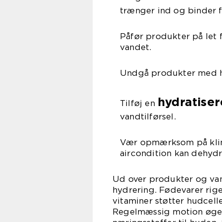
trænger ind og binder f
Påfør produkter på let 
vandet.
Undgå produkter med hø
hydratise
Tilføj en
vandtilførsel.
Vær opmærksom på klima
aircondition kan dehydr
Ud over produkter og van
hydrering. Fødevarer rig
vitaminer støtter hudcell
Regelmæssig motion øger 