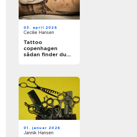
03. april 2026
Cecilie Hansen
Tattoo
copenhagen
sådan finder du
det rette studie i
byen
01. januar 2026
Jannik Hansen