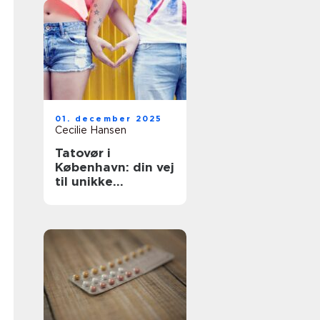
01. december 2025
Cecilie Hansen
Tatovør i
København: din vej
til unikke
tatoveringer