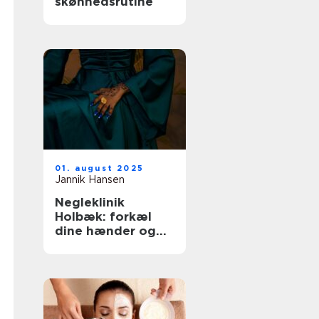
skønhedsrutine
01. august 2025
Jannik Hansen
Negleklinik
Holbæk: forkæl
dine hænder og
fødder