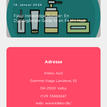
18. januar 2024
Fjern Indvendige Bumser: En
Dybdegående Guide til en Fejlfri Hud
Adresse
web:
www.klikko.dk/