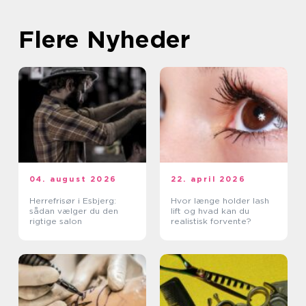
Flere Nyheder
04. august 2026
22. april 2026
Herrefrisør i Esbjerg:
Hvor længe holder lash
sådan vælger du den
lift og hvad kan du
rigtige salon
realistisk forvente?