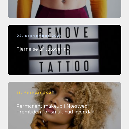
02. september 2024
Fjernelse af tatovering
13. februar 2024
Permanent makeup i Næstved:
Fremtiden for smuk hud hver dag