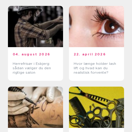
04. august 2026
22. april 2026
Herrefrisør i Esbjerg:
Hvor længe holder lash
sådan vælger du den
lift og hvad kan du
rigtige salon
realistisk forvente?