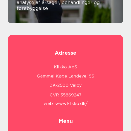
analyse af årsager, behandlinger og
forebyggelse
Adresse
web:
www.klikko.dk/
Menu