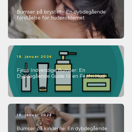
Bumser på brystet - En dybdegående
forståelse for hudproblemet
18. januar 2024
Fjern Indvendige Bumser: En
Dybdegående Guide til en Fejlfri Hud
18. januar 2024
Bumser på kinderne: En dybdegående