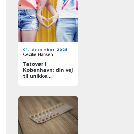
01. december 2025
Cecilie Hansen
Tatovør i
København: din vej
til unikke
tatoveringer