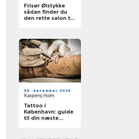
Frisør Ølstykke
sådan finder du
den rette salon til
din hverdag
05. december 2025
Kasperq Holm
Tattoo i
København: guide
til din næste
tatovering