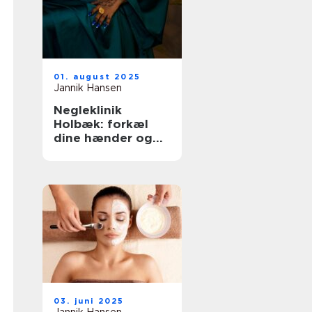
01. august 2025
Jannik Hansen
Negleklinik
Holbæk: forkæl
dine hænder og
fødder
03. juni 2025