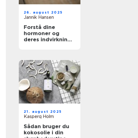
26. august 2025
Jannik Hansen
Forstå dine
hormoner og
deres indvirkning
på skønhed
21. august 2025
Kasperq Holm
Sådan bruger du
kokosolie i din