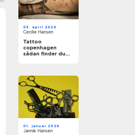
03. april 2026
Cecilie Hansen
Tattoo
copenhagen
sådan finder du
det rette studie i
byen
01. januar 2026
Jannik Hansen