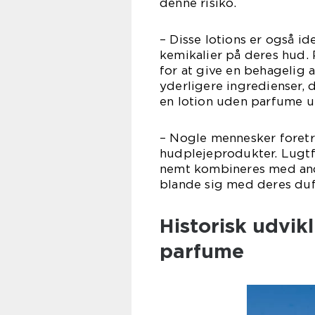
denne risiko.
– Disse lotions er også i
kemikalier på deres hud. 
for at give en behagelig
yderligere ingredienser, 
en lotion uden parfume un
– Nogle mennesker foret
hudplejeprodukter. Lugtfr
nemt kombineres med an
blande sig med deres duf
Historisk udvik
parfume