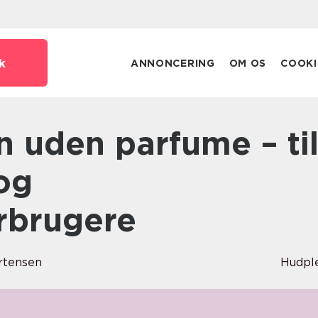
k
ANNONCERING
OM OS
COOKI
og
rbrugere
rtensen
Hudpl