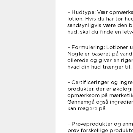
– Hudtype: Vær opmærkso
lotion. Hvis du har tør hud
sandsynligvis være den be
hud, skal du finde en let
– Formulering: Lotioner 
Nogle er baseret på vand
olierede og giver en rige
hvad din hud trænger til,
– Certificeringer og ingre
produkter, der er økologis
opmærksom på mærketiket
Gennemgå også ingrediens
kan reagere på.
– Prøveprodukter og anme
prøv forskellige produkter