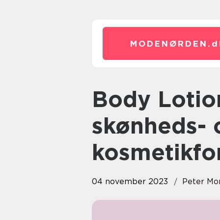
MODENØRDEN.
d
Body Lotion uden parfume – til
skønheds- 
kosmetikfo
04 november 2023
Peter Mo