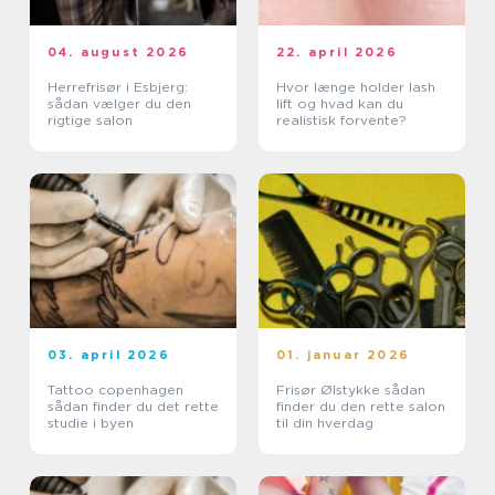
04. august 2026
22. april 2026
Herrefrisør i Esbjerg:
Hvor længe holder lash
sådan vælger du den
lift og hvad kan du
rigtige salon
realistisk forvente?
03. april 2026
01. januar 2026
Tattoo copenhagen
Frisør Ølstykke sådan
sådan finder du det rette
finder du den rette salon
studie i byen
til din hverdag