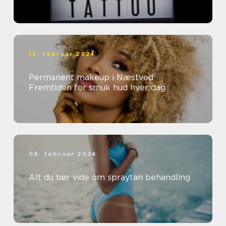
13. februar 2024
Permanent makeup i Næstved:
Fremtiden for smuk hud hver dag
08. februar 2024
Alt du bør vide om spraytan behandling