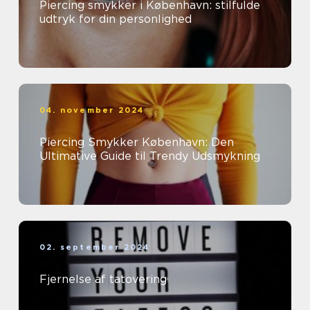
Piercing smykker i København: stilfulde
udtryk for din personlighed
04. november 2024
Piercing Smykker København: Den
Ultimative Guide til Trendy Udsmykning
02. september 2024
Fjernelse af tatovering