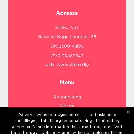
Adresse
web:
www.klikko.dk/
Menu
Annoncering
Om os
Cookies
På vores website bruges cookies til at huske dine
indstillinger, statistik og personalisering af indhold og
Kontakt os
annoncer. Denne information deles med tredjepart. Ved
Sitemap
fortsat brug af websiden godkender du cookiepolitikken.