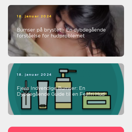
18. januar 2024
Bumser på brystet - En dybdegående
forståelse for hudproblemet
18. januar 2024
Fjern Indvendige Bumser: En
Dybdegående Guide til en Fejlfri Hud