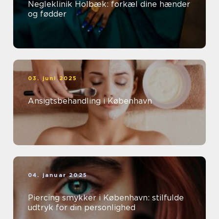
Negleklinik Holbæk: forkæl dine hænder
og fødder
03. juni 2025
Ansigtsbehandling i København
04. januar 2025
Piercing smykker i København: stilfulde
udtryk for din personlighed