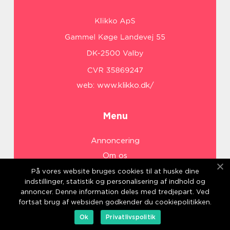
web:
www.klikko.dk/
Menu
Annoncering
Om os
Cookies
På vores website bruges cookies til at huske dine
indstillinger, statistik og personalisering af indhold og
Kontakt os
annoncer. Denne information deles med tredjepart. Ved
Sitemap
fortsat brug af websiden godkender du cookiepolitikken.
Ok
Privatlivspolitik