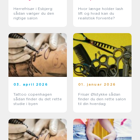
Herrefrisør i Esbjerg:
Hvor længe holder lash
sådan vælger du den
lift og hvad kan du
rigtige salon
realistisk forvente?
03. april 2026
01. januar 2026
Tattoo copenhagen
Frisør Ølstykke sådan
sådan finder du det rette
finder du den rette salon
studie i byen
til din hverdag