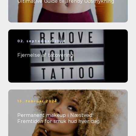
Ultimative Guide til Trendy Udsmykning
02. september 2024
Fjernelse af tatovering
13. februar 2024
Permanent makeup i Næstved:
Fremtiden for smuk hud hver dag