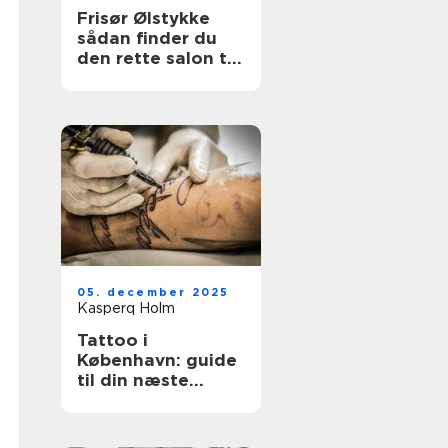
Frisør Ølstykke
sådan finder du
den rette salon til
din hverdag
05. december 2025
Kasperq Holm
Tattoo i
København: guide
til din næste
tatovering