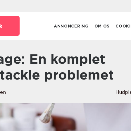
k
ANNONCERING
OM OS
COOKI
t tackle problemet
sen
Hudpl