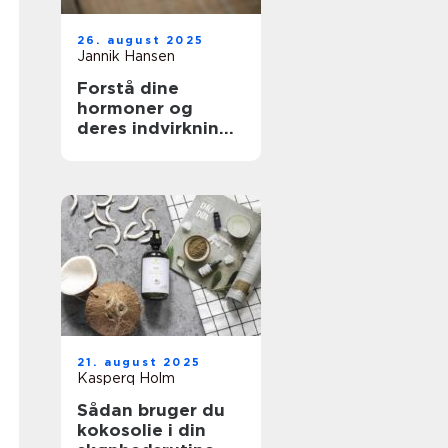
26. august 2025
Jannik Hansen
Forstå dine
hormoner og
deres indvirkning
på skønhed
21. august 2025
Kasperq Holm
Sådan bruger du
kokosolie i din