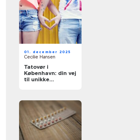
01. december 2025
Cecilie Hansen
Tatovør i
København: din vej
til unikke
tatoveringer