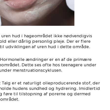
at uren hud i hageområdet ikke nødvendigvis
ld eller dårlig personlig pleje. Der er flere
 til udviklingen af uren hud i dette område.
 Hormonelle ændringer er en af de primære
geområdet. Dette ses ofte hos teenagere under
 under menstruationscyklusen.
 Talg er et naturligt olieproducerende stof, der
tholde hudens sundhed og hydrering. Imidlertid
g føre til tilstopning af porerne og dermed
eområdet.