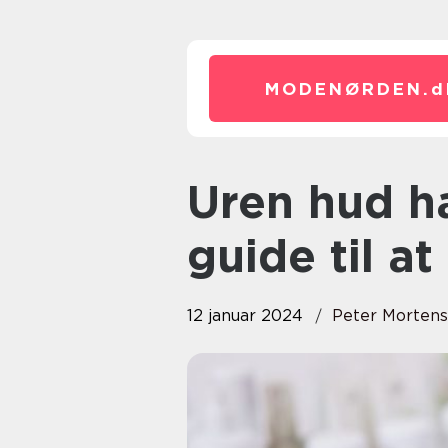
MODENØRDEN.
d
Uren hud hage: En komplet
guide til a
12 januar 2024
Peter Morten