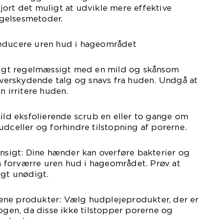
ort det muligt at udvikle mere effektive
gelsesmetoder.
reducere uren hud i hageområdet
nsigt regelmæssigt med en mild og skånsom
 overskydende talg og snavs fra huden. Undgå at
n irritere huden.
mild eksfolierende scrub en eller to gange om
udceller og forhindre tilstopning af porerne.
ansigt: Dine hænder kan overføre bakterier og
kan forværre uren hud i hageområdet. Prøv at
igt unødigt.
ene produkter: Vælg hudplejeprodukter, der er
en, da disse ikke tilstopper porerne og