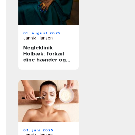
01. august 2025
Jannik Hansen
Negleklinik
Holbæk: forkæl
dine hænder og
fødder
03. juni 2025