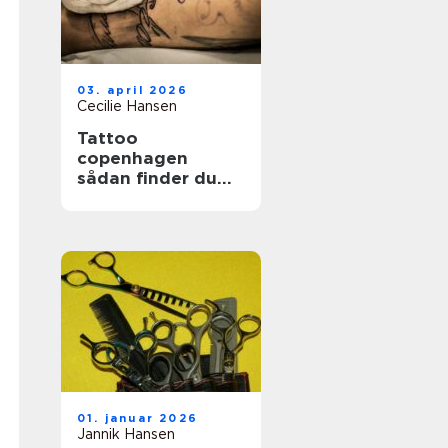
03. april 2026
Cecilie Hansen
Tattoo
copenhagen
sådan finder du
det rette studie i
byen
01. januar 2026
Jannik Hansen