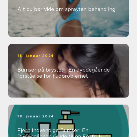
Alt du bør vide om spraytan behandling
18. januar 2024
Bumser på brystet - En dybdegående
forståelse for hudproblemet
18. januar 2024
Fjern Indvendige Bumser: En
Dybdegående Guide til en Fejlfri Hud