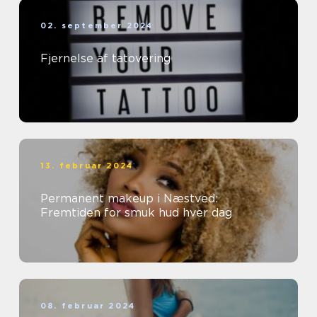
02. september 2024
Fjernelse af tatovering
13. februar 2024
Permanent makeup i Næstved:
Fremtiden for smuk hud hver dag
08. februar 2024