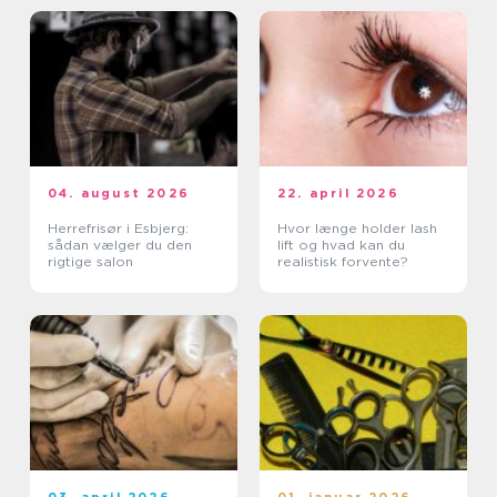
04. august 2026
22. april 2026
Herrefrisør i Esbjerg:
Hvor længe holder lash
sådan vælger du den
lift og hvad kan du
rigtige salon
realistisk forvente?