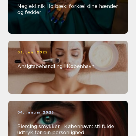
Negleklinik Holbæk: forkæl dine hænder
og fødder
03. juni 2025
Ansigtsbehandling i København
04. januar 2025
Piercing smykker i København: stilfulde
udtryk for din personlighed