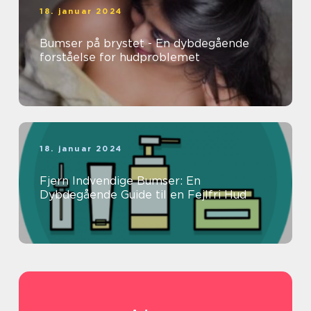
18. januar 2024
Bumser på brystet - En dybdegående
forståelse for hudproblemet
18. januar 2024
Fjern Indvendige Bumser: En
Dybdegående Guide til en Fejlfri Hud