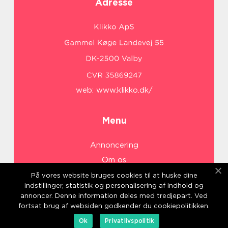
Adresse
web:
www.klikko.dk/
Menu
Annoncering
Om os
Cookies
På vores website bruges cookies til at huske dine
indstillinger, statistik og personalisering af indhold og
Kontakt os
annoncer. Denne information deles med tredjepart. Ved
Sitemap
fortsat brug af websiden godkender du cookiepolitikken.
Ok
Privatlivspolitik