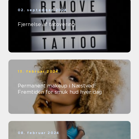
02. september 2024
Fjernelse af tatovering
13. februar 2024
Permanent makeup i Næstved:
Fremtiden for smuk hud hver dag
08. februar 2024