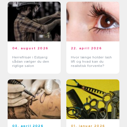
04. august 2026
22. april 2026
Herrefrisør i Esbjerg:
Hvor længe holder lash
sådan vælger du den
lift og hvad kan du
rigtige salon
realistisk forvente?
03. april 2026
01. januar 2026