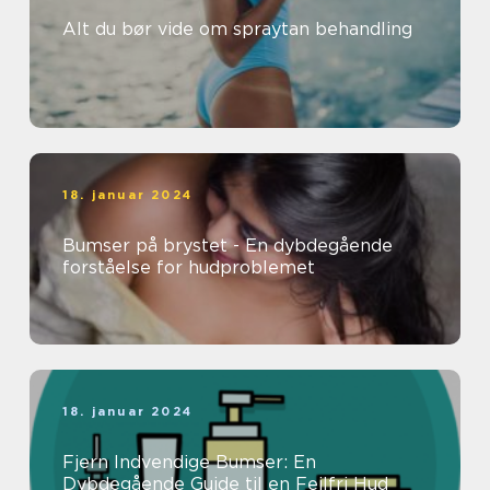
Alt du bør vide om spraytan behandling
18. januar 2024
Bumser på brystet - En dybdegående
forståelse for hudproblemet
18. januar 2024
Fjern Indvendige Bumser: En
Dybdegående Guide til en Fejlfri Hud