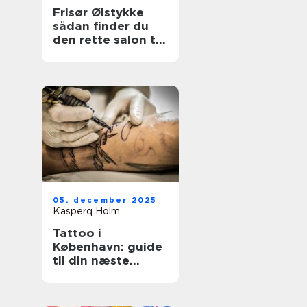
Frisør Ølstykke
sådan finder du
den rette salon til
din hverdag
05. december 2025
Kasperq Holm
Tattoo i
København: guide
til din næste
tatovering