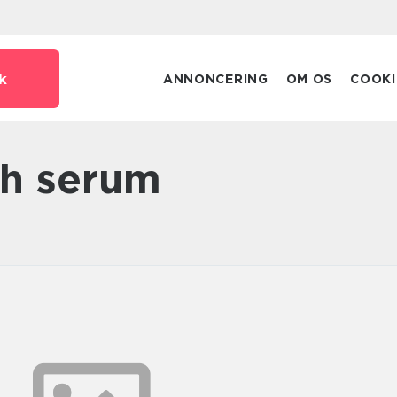
k
ANNONCERING
OM OS
COOKI
sh serum