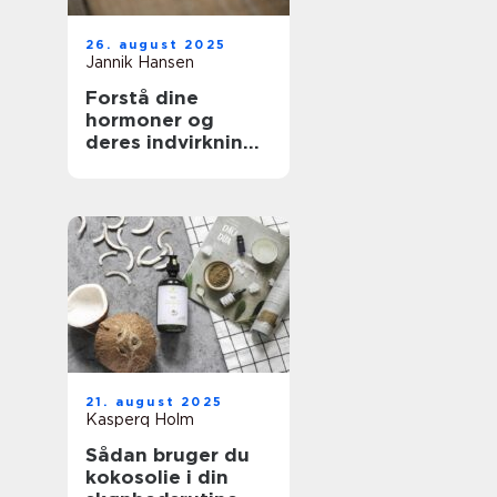
26. august 2025
Jannik Hansen
Forstå dine
hormoner og
deres indvirkning
på skønhed
21. august 2025
Kasperq Holm
Sådan bruger du
kokosolie i din