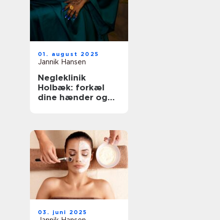
01. august 2025
Jannik Hansen
Negleklinik
Holbæk: forkæl
dine hænder og
fødder
03. juni 2025