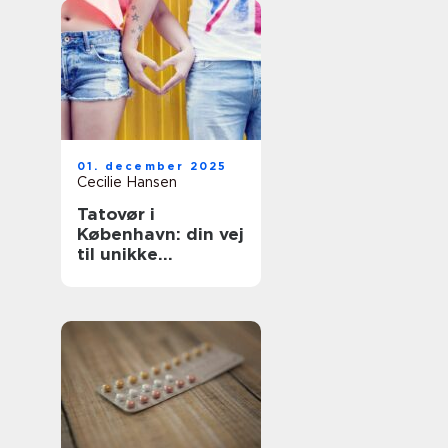
01. december 2025
Cecilie Hansen
Tatovør i
København: din vej
til unikke
tatoveringer