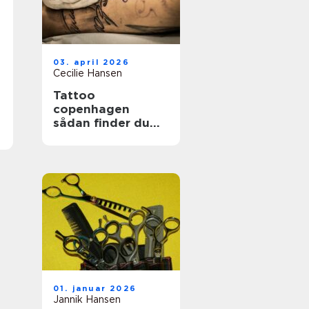
03. april 2026
Cecilie Hansen
Tattoo
copenhagen
sådan finder du
det rette studie i
byen
01. januar 2026
Jannik Hansen