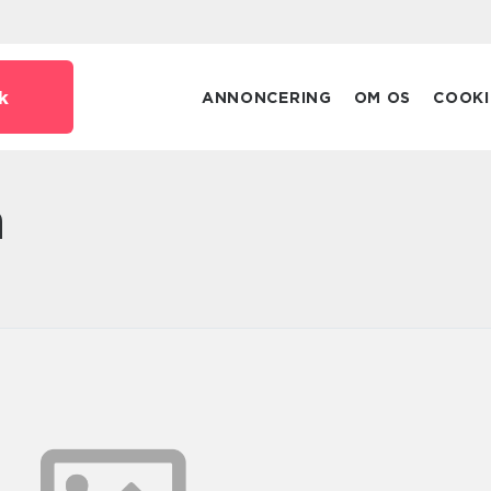
k
ANNONCERING
OM OS
COOKI
n