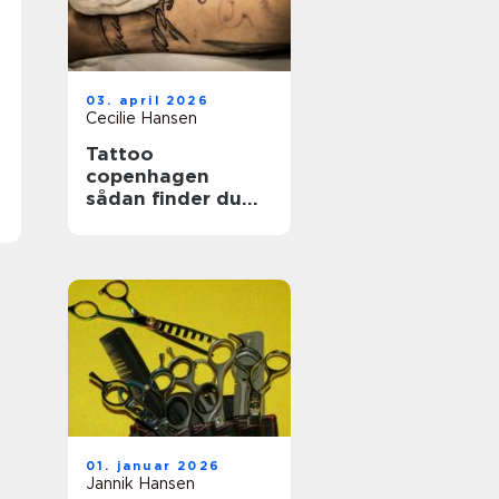
03. april 2026
Cecilie Hansen
Tattoo
copenhagen
sådan finder du
det rette studie i
byen
01. januar 2026
Jannik Hansen