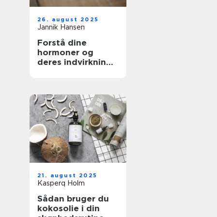
26. august 2025
Jannik Hansen
Forstå dine
hormoner og
deres indvirkning
på skønhed
21. august 2025
Kasperq Holm
Sådan bruger du
kokosolie i din