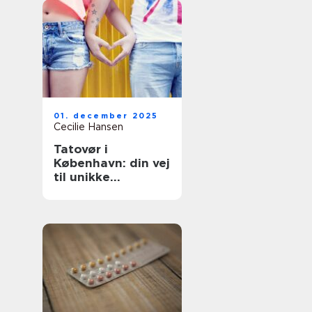
01. december 2025
Cecilie Hansen
Tatovør i
København: din vej
til unikke
tatoveringer