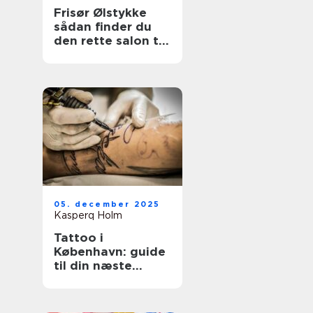
Frisør Ølstykke
sådan finder du
den rette salon til
din hverdag
05. december 2025
Kasperq Holm
Tattoo i
København: guide
til din næste
tatovering