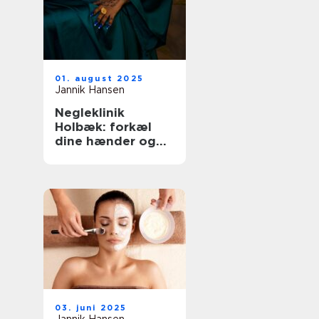
01. august 2025
Jannik Hansen
Negleklinik
Holbæk: forkæl
dine hænder og
fødder
03. juni 2025