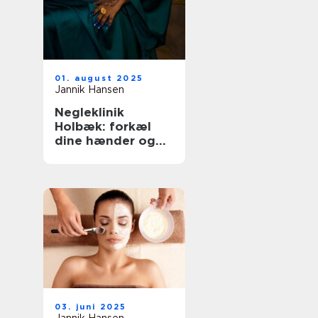
01. august 2025
Jannik Hansen
Negleklinik
Holbæk: forkæl
dine hænder og
fødder
03. juni 2025