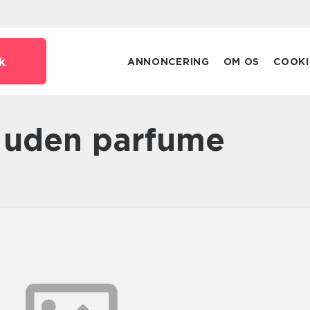
k
ANNONCERING
OM OS
COOKI
n uden parfume