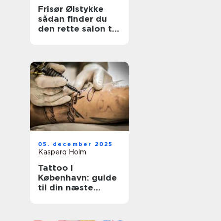
Frisør Ølstykke
sådan finder du
den rette salon til
din hverdag
05. december 2025
Kasperq Holm
Tattoo i
København: guide
til din næste
tatovering