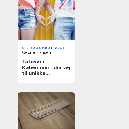
01. december 2025
Cecilie Hansen
Tatovør i
København: din vej
til unikke
tatoveringer