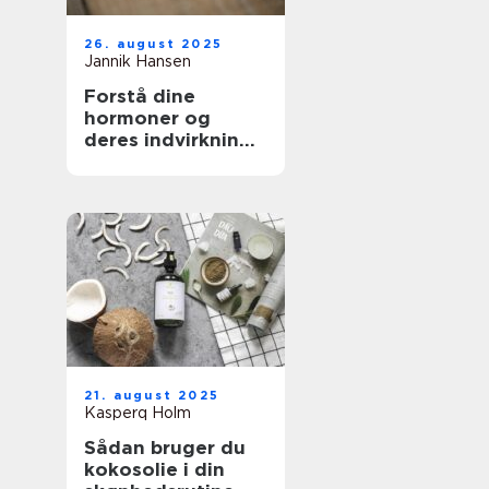
26. august 2025
Jannik Hansen
Forstå dine
hormoner og
deres indvirkning
på skønhed
21. august 2025
Kasperq Holm
Sådan bruger du
kokosolie i din