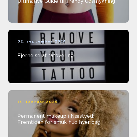
Ultimative Guide til Trendy Udsmykning
02. september 2024
Fjernelse af tatovering
13. februar 2024
Permanent makeup i Næstved:
Fremtiden for smuk hud hver dag