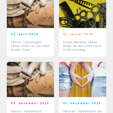
03. april 2026
01. januar 2026
Tattoo copenhagen
Frisør Ølstykke sådan
sådan finder du det rette
finder du den rette salon
studie i byen
til din hverdag
05. december 2025
01. december 2025
Tattoo i København:
Tatovør i København: din