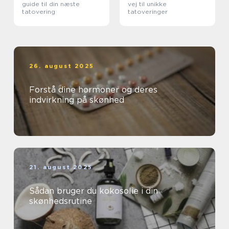
guide til din næste
vej til unikke
tatovering
tatoveringer
26. august 2025
Forstå dine hormoner og deres
indvirkning på skønhed
21. august 2025
Sådan bruger du kokosolie i din
skønhedsrutine