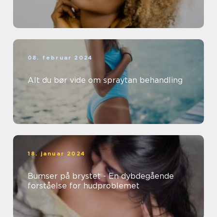
08. februar 2024
Alt du bør vide om spraytan behandling
18. januar 2024
Bumser på brystet - En dybdegående
forståelse for hudproblemet