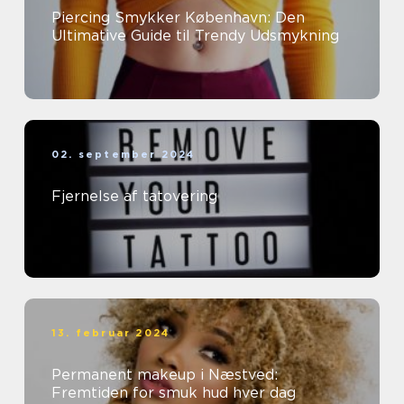
Piercing Smykker København: Den
Ultimative Guide til Trendy Udsmykning
02. september 2024
Fjernelse af tatovering
13. februar 2024
Permanent makeup i Næstved:
Fremtiden for smuk hud hver dag