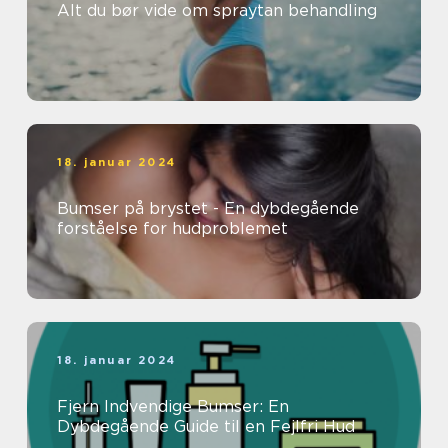
Alt du bør vide om spraytan behandling
18. januar 2024
Bumser på brystet - En dybdegående
forståelse for hudproblemet
18. januar 2024
Fjern Indvendige Bumser: En
Dybdegående Guide til en Fejlfri Hud