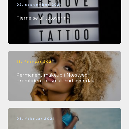
02. september 2024
Fjernelse af tatovering
13. februar 2024
Permanent makeup i Næstved:
Fremtiden for smuk hud hver dag
08. februar 2024