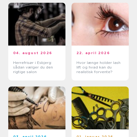
04. august 2026
22. april 2026
Herrefrisør i Esbjerg:
Hvor længe holder lash
sådan vælger du den
lift og hvad kan du
rigtige salon
realistisk forvente?
03. april 2026
01. januar 2026