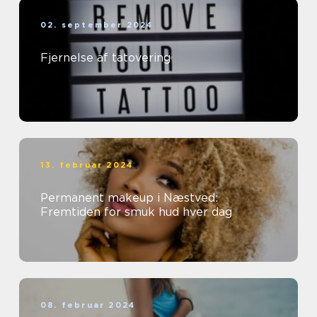
02. september 2024
Fjernelse af tatovering
13. februar 2024
Permanent makeup i Næstved:
Fremtiden for smuk hud hver dag
08. februar 2024