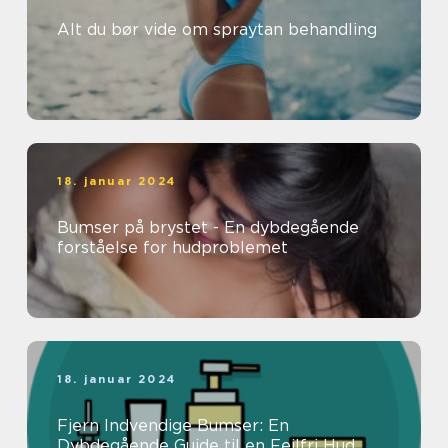
Alt du bør vide om spraytan behandling
18. januar 2024
Bumser på brystet - En dybdegående
forståelse for hudproblemet
18. januar 2024
Fjern Indvendige Bumser: En
Dybdegående Guide til en Fejlfri Hud