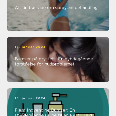
Alt du bør vide om spraytan behandling
18. januar 2024
Bumser på brystet - En dybdegående
forståelse for hudproblemet
18. januar 2024
Fjern Indvendige Bumser: En
Dybdegående Guide til en Fejlfri Hud