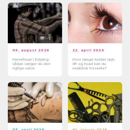
04. august 2026
22. april 2026
Herrefrisør i Esbjerg:
Hvor længe holder lash
sådan vælger du den
lift og hvad kan du
rigtige salon
realistisk forvente?
03. april 2026
01. januar 2026