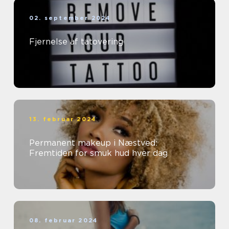
02. september 2024
Fjernelse af tatovering
13. februar 2024
Permanent makeup i Næstved:
Fremtiden for smuk hud hver dag
08. februar 2024