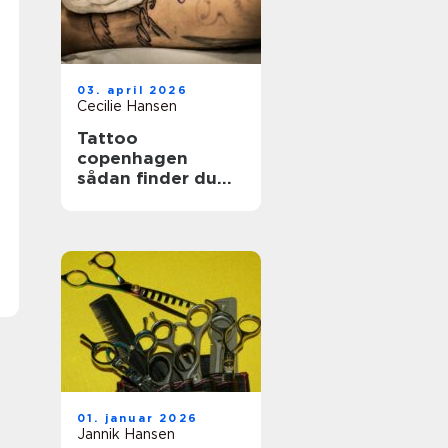
03. april 2026
Cecilie Hansen
Tattoo
copenhagen
sådan finder du
det rette studie i
byen
01. januar 2026
Jannik Hansen