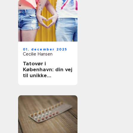
01. december 2025
Cecilie Hansen
Tatovør i
København: din vej
til unikke
tatoveringer