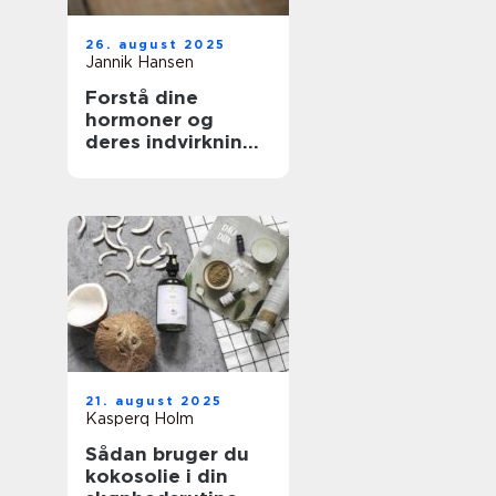
26. august 2025
Jannik Hansen
Forstå dine
hormoner og
deres indvirkning
på skønhed
21. august 2025
Kasperq Holm
Sådan bruger du
kokosolie i din