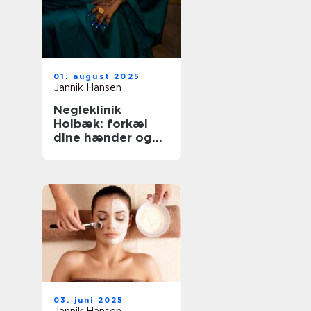
01. august 2025
Jannik Hansen
Negleklinik
Holbæk: forkæl
dine hænder og
fødder
03. juni 2025