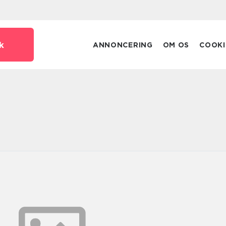
k
ANNONCERING
OM OS
COOKI