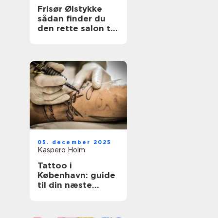
Frisør Ølstykke
sådan finder du
den rette salon til
din hverdag
05. december 2025
Kasperq Holm
Tattoo i
København: guide
til din næste
tatovering