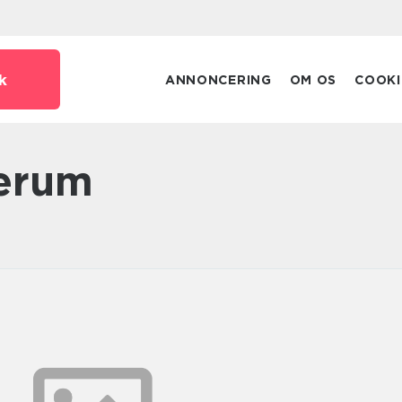
k
ANNONCERING
OM OS
COOKI
serum