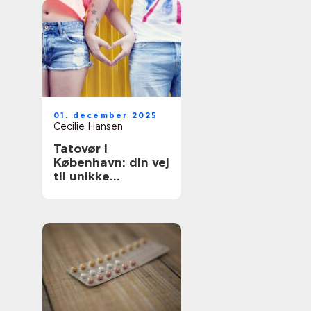
01. december 2025
Cecilie Hansen
Tatovør i
København: din vej
til unikke
tatoveringer