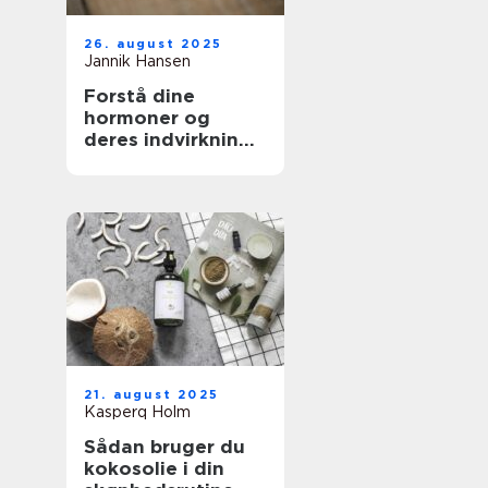
26. august 2025
Jannik Hansen
Forstå dine
hormoner og
deres indvirkning
på skønhed
21. august 2025
Kasperq Holm
Sådan bruger du
kokosolie i din