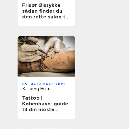
Frisør Ølstykke
sådan finder du
den rette salon til
din hverdag
05. december 2025
Kasperq Holm
Tattoo i
København: guide
til din næste
tatovering