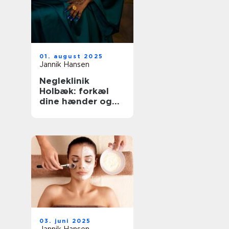
01. august 2025
Jannik Hansen
Negleklinik
Holbæk: forkæl
dine hænder og
fødder
03. juni 2025