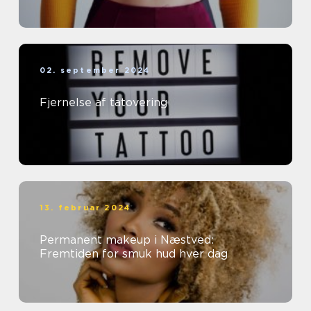
02. september 2024
Fjernelse af tatovering
13. februar 2024
Permanent makeup i Næstved:
Fremtiden for smuk hud hver dag