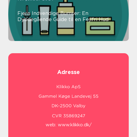
Fjern Indvendige Bumser: En
Dybdegående Guide til en Fejlfri Hud
Adresse
web:
www.klikko.dk/