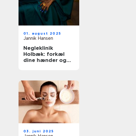
01. august 2025
Jannik Hansen
Negleklinik
Holbæk: forkæl
dine hænder og
fødder
03. juni 2025