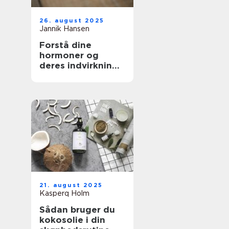
26. august 2025
Jannik Hansen
Forstå dine
hormoner og
deres indvirkning
på skønhed
21. august 2025
Kasperq Holm
Sådan bruger du
kokosolie i din