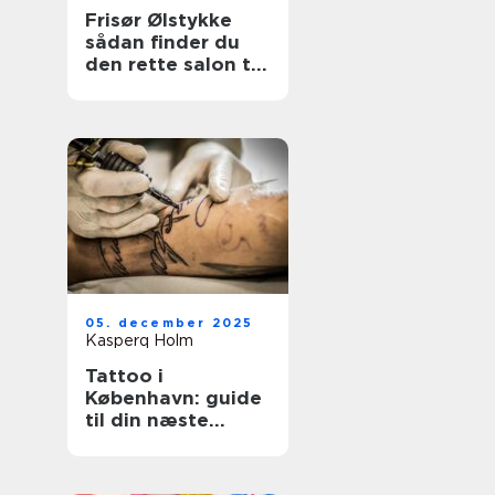
Frisør Ølstykke
sådan finder du
den rette salon til
din hverdag
05. december 2025
Kasperq Holm
Tattoo i
København: guide
til din næste
tatovering