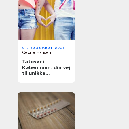
01. december 2025
Cecilie Hansen
Tatovør i
København: din vej
til unikke
tatoveringer