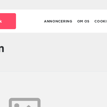
k
ANNONCERING
OM OS
COOKI
m