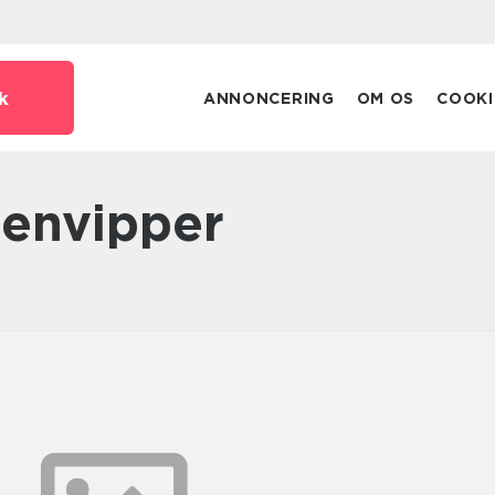
k
ANNONCERING
OM OS
COOKI
øjenvipper