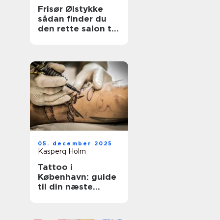
Frisør Ølstykke
sådan finder du
den rette salon til
din hverdag
05. december 2025
Kasperq Holm
Tattoo i
København: guide
til din næste
tatovering