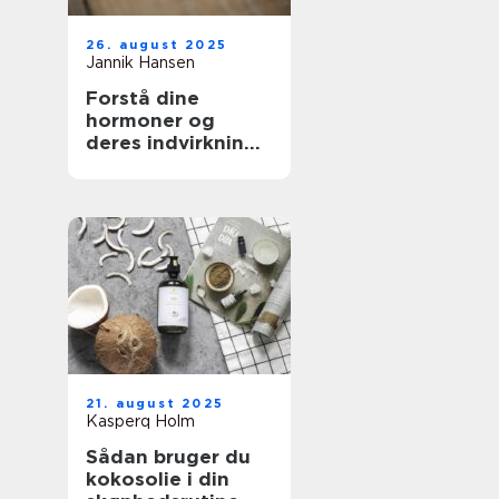
26. august 2025
Jannik Hansen
Forstå dine
hormoner og
deres indvirkning
på skønhed
21. august 2025
Kasperq Holm
Sådan bruger du
kokosolie i din