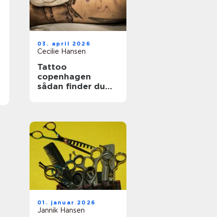
03. april 2026
Cecilie Hansen
Tattoo
copenhagen
sådan finder du
det rette studie i
byen
01. januar 2026
Jannik Hansen