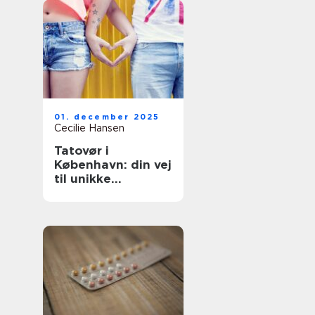
01. december 2025
Cecilie Hansen
Tatovør i
København: din vej
til unikke
tatoveringer