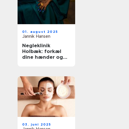
01. august 2025
Jannik Hansen
Negleklinik
Holbæk: forkæl
dine hænder og
fødder
03. juni 2025