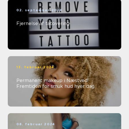
02. september 2024
Fjernelse af tatovering
13. februar 2024
Permanent makeup i Næstved:
Fremtiden for smuk hud hver dag
08. februar 2024