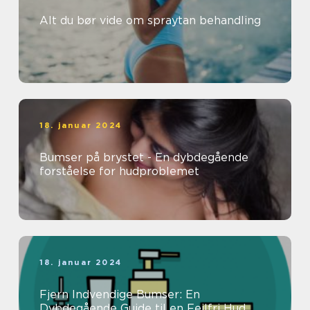
Alt du bør vide om spraytan behandling
18. januar 2024
Bumser på brystet - En dybdegående
forståelse for hudproblemet
18. januar 2024
Fjern Indvendige Bumser: En
Dybdegående Guide til en Fejlfri Hud