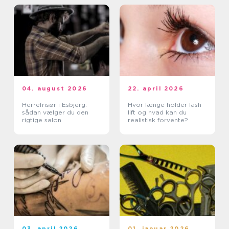
04. august 2026
22. april 2026
Herrefrisør i Esbjerg:
Hvor længe holder lash
sådan vælger du den
lift og hvad kan du
rigtige salon
realistisk forvente?
03. april 2026
01. januar 2026