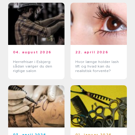
04. august 2026
22. april 2026
Herrefrisør i Esbjerg:
Hvor længe holder lash
sådan vælger du den
lift og hvad kan du
rigtige salon
realistisk forvente?
03. april 2026
01. januar 2026