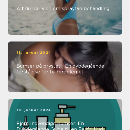
Alt du bør vide om spraytan behandling
18. januar 2024
Bumser på brystet - En dybdegående
forståelse for hudproblemet
18. januar 2024
Fjern Indvendige Bumser: En
Dybdegående Guide til en Fejlfri Hud