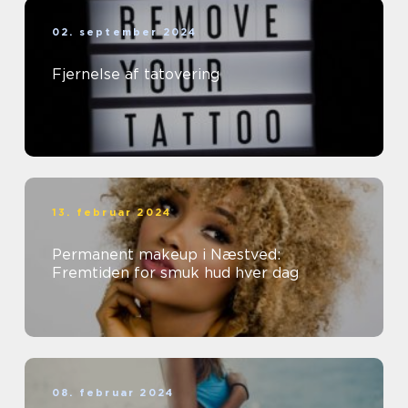
02. september 2024
Fjernelse af tatovering
13. februar 2024
Permanent makeup i Næstved:
Fremtiden for smuk hud hver dag
08. februar 2024