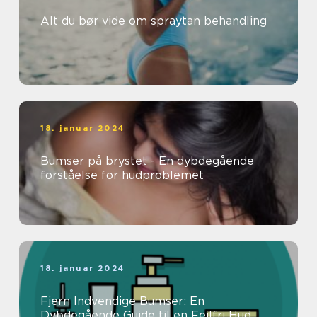
Alt du bør vide om spraytan behandling
18. januar 2024
Bumser på brystet - En dybdegående
forståelse for hudproblemet
18. januar 2024
Fjern Indvendige Bumser: En
Dybdegående Guide til en Fejlfri Hud