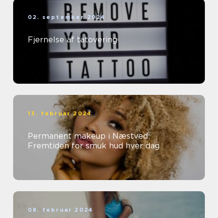
02. september 2024
Fjernelse af tatovering
13. februar 2024
Permanent makeup i Næstved:
Fremtiden for smuk hud hver dag
08. februar 2024