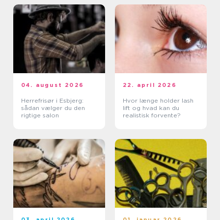
04. august 2026
22. april 2026
Herrefrisør i Esbjerg:
Hvor længe holder lash
sådan vælger du den
lift og hvad kan du
rigtige salon
realistisk forvente?
03. april 2026
01. januar 2026